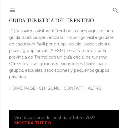
Passa ai contenuti principali
GUIDA TURISTICA DEL TRENTINO
IT | Vi invito a visitare il Trentino in compagnia di una
guida turistica specializzata. Propongo visite guidate
ed escursioni facili per gruppi, scuole, associazioni e
piccoli gruppi privati. // ESP | Les invito a visitar la
provincia de Trento con un guía oficial de turismo.
Ofrezco visitas guiadas y excursiones fáciles para
grupos, escuelas, asociaciones y pequeños grupos
privados.
HOME PAGE
CHI SONO
CONTATTI
ALTRO…
Visualizzazione dei post da ottobre, 2022
P
MOSTRA TUTTO