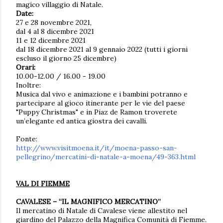
magico villaggio di Natale.
Date:
27 e 28 novembre 2021,
dal 4 al 8 dicembre 2021
11 e 12 dicembre 2021
dal 18 dicembre 2021 al 9 gennaio 2022 (tutti i giorni
escluso il giorno 25 dicembre)
Orari:
10.00-12.00 / 16.00 - 19.00
Inoltre:
Musica dal vivo e animazione e i bambini potranno e
partecipare al gioco itinerante per le vie del paese
"Puppy Christmas" e in Piaz de Ramon troverete
un’elegante ed antica giostra dei cavalli.
Fonte:
http://www.visitmoena.it/it/moena-passo-san-
pellegrino/mercatini-di-natale-a-moena/49-363.html
VAL DI FIEMME
CAVALESE – “IL MAGNIFICO MERCATINO”
Il mercatino di Natale di Cavalese viene allestito nel
giardino del Palazzo della Magnifica Comunità di Fiemme.