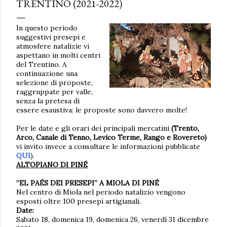
TRENTINO (2021-2022)
In questo periodo
suggestivi presepi e
atmosfere natalizie vi
aspettano in molti centri
del Trentino. A
continuazione una
selezione di proposte,
raggruppate per valle,
senza la pretesa di
essere esaustiva: le proposte sono davvero molte!
Per le date e gli orari dei principali mercatini
(Trento,
Arco, Canale di Tenno, Levico Terme, Rango e Rovereto)
vi invito invece a consultare le informazioni pubblicate
QUI
).
ALTOPIANO DI PIN
É
“EL PA
É
S DEI PRESEPI” A MIOLA DI PIN
É
Nel centro di Miola nel periodo natalizio vengono
esposti oltre 100 presepi artigianali.
Date:
Sabato 18, domenica 19, domenica 26, venerdì 31 dicembre