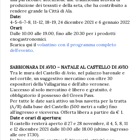
produzione dei tessuti e della seta, che ha contribuito a
rendere grande la Città di Ala.
Date:
4-5-6-7-8, 11-12, 18-19, 24 dicembre 2021 e 6 gennaio 2022
Orari:
Dalle 10.00 alle 19.00, fino alle 20.30 per i prodotti
enogastronomici.
Scarica qui il
volantino con il programma completo
dell’evento
.
SABBIONARA DI AVIO – NATALE AL CASTELLO DI AVIO
Tra le mura del Castello di Avio, nel palazzo baronale e
nel cortile, un suggestivo mercatino con oltre 30
espositori della Vallagarina e dell’alto veronese.
L’accesso al solo mercatino è libero e gratuito, è
obbligatorio il possesso del Green Pass.
Per tutte le date sarà attivo un bus navetta per la tratta
(A/R) dalla base del Castello (500 metri a valle) fino
all’ingresso e viceversa. Offerta libera a partire da € 1.
Date e orari di apertura:
Il castello resterà aperto il 27 e 28 novembre, il 4, 5, 8, 11
e 12 dicembre 2021 dalle 10.00 alle 18.00 (ultimo ingresso
alle ore 17.30).